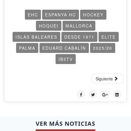
EHC
ESPANYA HC
HOCKEY
HOQUEI
MALLORCA
ISLAS BALEARES
DESDE 1971
ELITE
PALMA
EDUARD CABALÍN
2025/26
IB3TV
Siguiente
VER MÁS NOTICIAS