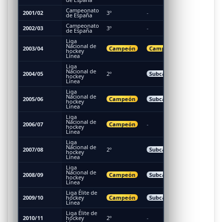
Campeonato
2001/02
3º
-
-
de España
Campeonato
2002/03
3º
-
-
de España
Liga
Nacional de
Campeón
Campeón
3º (Bronc
2003/04
hockey
Línea
Liga
Subcamp
Nacional de
Subcampeón
2004/05
2º
(Plata)
hockey
Línea
Liga
Nacional de
Campeón
Subcampeón
2005/06
4º
hockey
Línea
Liga
Nacional de
Campeón
2006/07
-
5º
hockey
Línea
Liga
Nacional de
Subcampeón
2007/08
2º
5º
hockey
Línea
Liga
Nacional de
4º (Copa
Campeón
Subcampeón
2008/09
hockey
Confedera
Línea
Liga Élite de
Campeón
Subcampeón
3º (Bronc
2009/10
hockey
Línea
Liga Élite de
2010/11
hockey
2º
-
5º