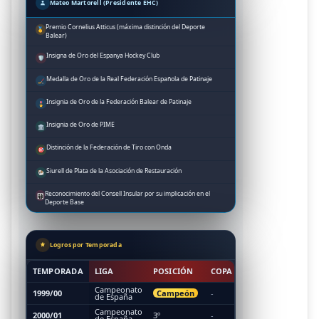
Mateo Martorell (Presidente EHC)
Premio Cornelius Atticus (máxima distinción del Deporte
🥇
Balear)
Insigna de Oro del Espanya Hockey Club
🛡️
Medalla de Oro de la Real Federación Española de Patinaje
🏒
Insignia de Oro de la Federación Balear de Patinaje
🎖️
Insignia de Oro de PIME
🏛️
Distinción de la Federación de Tiro con Onda
🎯
Siurell de Plata de la Asociación de Restauración
🐏
Reconocimiento del Consell Insular por su implicación en el
👨‍👩‍👧‍👦
Deporte Base
Logros por Temporada
COPA DE
TEMPORADA
LIGA
POSICIÓN
COPA DEL REY
EUROPA
Campeonato
Campeón
1999/00
-
-
de España
Campeonato
2000/01
3º
-
-
de España