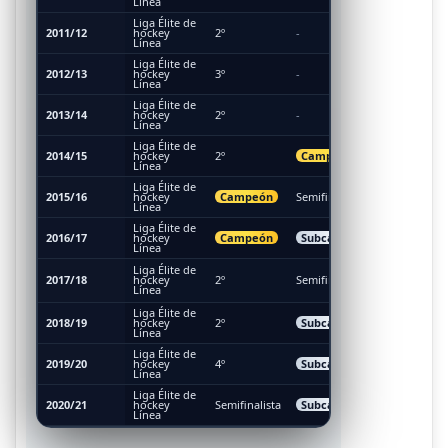
Línea
Liga Élite de
3º (Bronc
2011/12
hockey
2º
-
Línea
Liga Élite de
2012/13
hockey
3º
-
-
Línea
Liga Élite de
2013/14
hockey
2º
-
-
Línea
Liga Élite de
Campeón
2014/15
hockey
2º
-
Línea
Liga Élite de
Campeón
2015/16
hockey
Semifinalista
-
Línea
Liga Élite de
Subcamp
Campeón
Subcampeón
2016/17
hockey
(Plata)
Línea
Liga Élite de
Campeó
2017/18
hockey
2º
Semifinalista
Presiden
Línea
Cup
Liga Élite de
Subcampeón
2018/19
hockey
2º
-
Línea
Liga Élite de
Subcampeón
2019/20
hockey
4º
-
Línea
Liga Élite de
Subcampeón
2020/21
hockey
Semifinalista
-
Línea