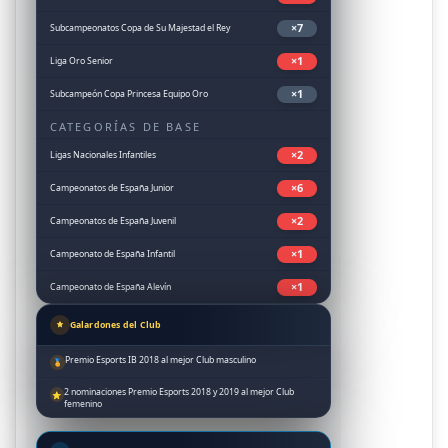
×7
Subcampeonatos Copa de Su Majestad el Rey
×1
Liga Oro Senior
×1
Subcampeón Copa Princesa Equipo Oro
CATEGORÍAS DE BASE
×2
Ligas Nacionales Infantiles
×6
Campeonatos de España Junior
×2
Campeonatos de España Juvenil
×1
Campeonato de España Infantil
×1
Campeonato de España Alevín
Galardones del Club
Premio Esports IB 2018 al mejor Club masculino
🏅
2 nominaciones Premio Esports 2018 y 2019 al mejor Club
⭐
femenino