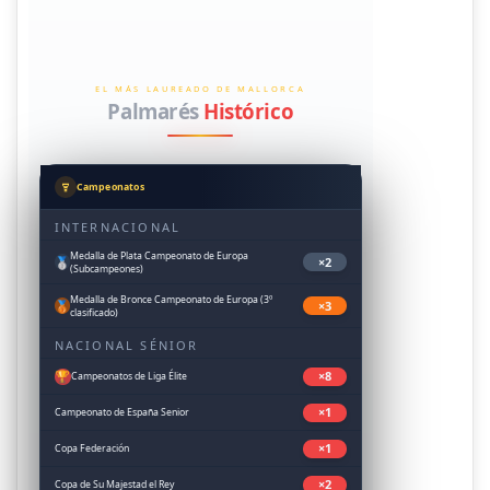
EL MÁS LAUREADO DE MALLORCA
Palmarés
Histórico
Campeonatos
INTERNACIONAL
Medalla de Plata Campeonato de Europa
🥈
×2
(Subcampeones)
Medalla de Bronce Campeonato de Europa (3º
🥉
×3
clasificado)
NACIONAL SÉNIOR
🏆
×8
Campeonatos de Liga Élite
×1
Campeonato de España Senior
×1
Copa Federación
×2
Copa de Su Majestad el Rey