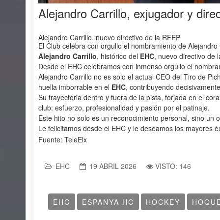
Alejandro Carrillo, exjugador y di
Alejandro Carrillo, nuevo directivo de la RFEP
El Club celebra con orgullo el nombramiento de Alejandro
Alejandro Carrillo
, histórico del
EHC
, nuevo directivo de
Desde el EHC celebramos con inmenso orgullo el nombrami
Alejandro Carrillo no es solo el actual CEO del Tiro de P
huella imborrable en el
EHC
, contribuyendo decisivamente 
Su trayectoria dentro y fuera de la pista, forjada en el co
club: esfuerzo, profesionalidad y pasión por el patinaje.
Este hito no solo es un reconocimiento personal, sino un org
Le felicitamos desde el EHC y le deseamos los mayores éx
Fuente:
TeleElx
EHC
19 ABRIL 2026
VISTO: 146
EHC
ESPANYA HC
HOCKEY
HOQUE